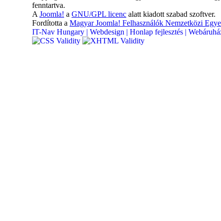
fenntartva.
A
Joomla!
a
GNU/GPL licenc
alatt kiadott szabad szoftver.
Fordította a
Magyar Joomla! Felhasználók Nemzetközi Egye
IT-Nav Hungary | Webdesign | Honlap fejlesztés | Webáruház