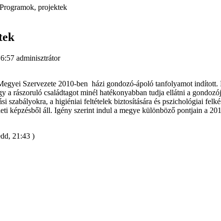
Programok, projektek
tek
16:57
adminisztrátor
egyei Szervezete 2010-ben házi gondozó-ápoló tanfolyamot indítot
gy a rászoruló családtagot minél hatékonyabban tudja ellátni a gondozó
si szabályokra, a higiéniai feltételek biztosítására és pszichológiai felk
leti képzésből áll. Igény szerint indul a megye különböző pontjain a 201
edd, 21:43 )