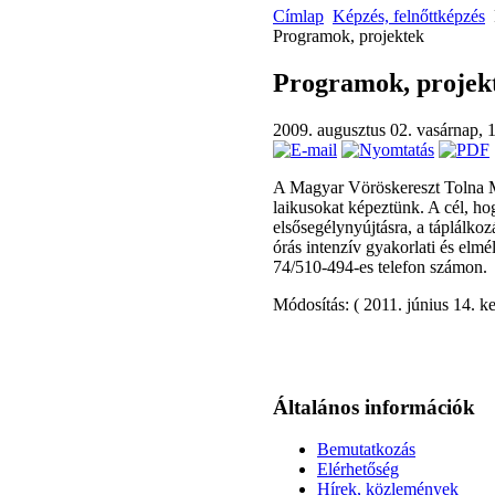
Címlap
Képzés, felnőttképzés
Programok, projektek
Programok, projek
2009. augusztus 02. vasárnap, 
A Magyar Vöröskereszt Tolna M
laikusokat képeztünk. A cél, ho
elsősegélynyújtásra, a táplálkozá
órás intenzív gyakorlati és elmé
74/510-494-es telefon számon.
Módosítás: ( 2011. június 14. k
Általános információk
Bemutatkozás
Elérhetőség
Hírek, közlemények