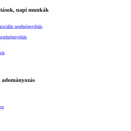
tatások, napi munkák
zociális segítségnyújtás
Segítségnyújtás
ő
tek
s, adományozás
en