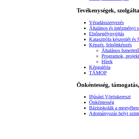
Tevékenységek, szolgál
Véradásszervezés
Általános és intézményi s
Elsősegélynyújtás
Katasztrófa készenlét és 
Képzés, felnőttképzés
Általános Ismertet
Programok, projek
Hírek
Képgaléria
TÁMOP
Önkéntesség, támogatá
Ifjúsági Vöröskereszt
Önkéntesség
Bázisiskolák a megyében
Adományozás helyi szint