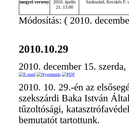
megyei verseny
2010. április
Szekszárd, Kecskés F. u
21. 13.00
Módosítás: ( 2010. december
2010.10.29
2010. december 15. szerda,
2010. 10. 29.-én az elsőseg
szekszárdi Baka István Álta
tűzoltósági, katasztrófavéde
bemutatót tartottunk.