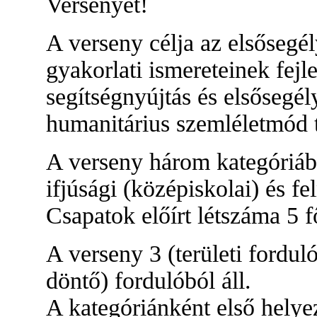
Versenyét!
A verseny célja az elsősegé
gyakorlati ismereteinek fejle
segítségnyújtás és elsősegél
humanitárius szemléletmód t
A verseny három kategóriába
ifjúsági (középiskolai) és f
Csapatok előírt létszáma 5 f
A verseny 3 (területi fordul
döntő) fordulóból áll.
A kategóriánként első helye