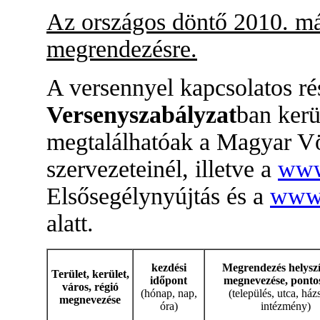
Az országos döntő 2010. má
megrendezésre.
A versennyel kapcsolatos rés
Versenyszabályzat
ban kerü
megtalálhatóak a Magyar Vö
szervezeteinél, illetve a
www
Elsősegélynyújtás és a
www
alatt.
kezdési
Megrendezés helysz
Terület, kerület,
időpont
megnevezése, ponto
város, régió
(hónap, nap,
(település, utca, há
megnevezése
óra)
intézmény)