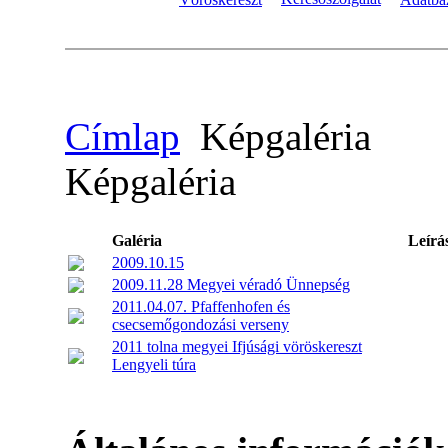
Címlap
Képgaléria
Képgaléria
Galéria
Leírá
2009.10.15
2009.11.28 Megyei véradó Ünnepség
2011.04.07. Pfaffenhofen és
csecsemőgondozási verseny
2011 tolna megyei Ifjúsági vöröskereszt
Lengyeli túra