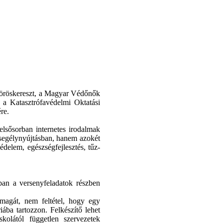
Vöröskereszt, a Magyar Védőnők
 a Katasztrófavédelmi Oktatási
re.
elsősorban internetes irodalmak
 segélynyújtásban, hanem azokét
édelem, egészségfejlesztés, tűz-
ában a versenyfeladatok részben
 magát, nem feltétel, hogy egy
ába tartozzon. Felkészítő lehet
kolától független szervezetek