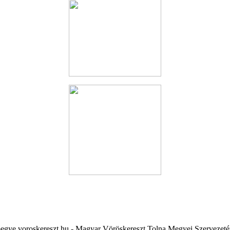
ye.voroskereszt.hu - Magyar Vöröskereszt Tolna Megyei Szervezeté