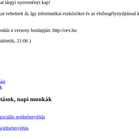
at tárgyi nyereményt kap!
kat vehetnek át, így informatikai eszközöket és az elsősegélynyújtással
sítás a verseny honlapján: http://oev.hu
sütörtök, 21:06 )
ság
k
tatások, napi munkák
zociális segítségnyújtás
Segítségnyújtás