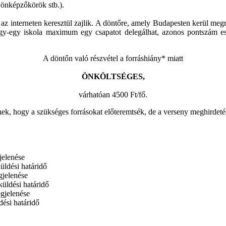
önképzőkörök stb.).
az interneten keresztül zajlik. A döntőre, amely Budapesten kerül meg
y-egy iskola maximum egy csapatot delegálhat, azonos pontszám ese
A döntőn való részvétel a forráshiány* miatt
ÖNKÖLTSÉGES,
várhatóan 4500 Ft/fő.
k, hogy a szükséges forrásokat előteremtsék, de a verseny meghirdet
jelenése
üldési határidő
gjelenése
küldési határidő
egjelenése
dési határidő