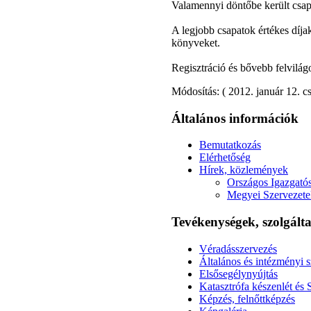
Valamennyi döntőbe került csap
A legjobb csapatok értékes díja
könyveket.
Regisztráció és bővebb felvilágo
Módosítás: ( 2012. január 12. c
Általános információk
Bemutatkozás
Elérhetőség
Hírek, közlemények
Országos Igazgató
Megyei Szervezete
Tevékenységek, szolgál
Véradásszervezés
Általános és intézményi s
Elsősegélynyújtás
Katasztrófa készenlét és 
Képzés, felnőttképzés