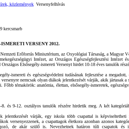
írek, közlemények
Versenyfelhívás
39
kercsmarb
ISMERETI VERSENY 2012.
 Nemzeti Erőforrás Minisztérium, az Oxyológiai Társaság, a Magyar 
ekegészségügyi Intézet, az Országos Egészségfejlesztési Intézet és
Országos Elsősegély-ismereti Versenyt hirdet 10-18 éves tanulók részé
egély-ismereti és egészségvédelmi tudásának fejlesztése a megadott, 
A versenyre nemcsak olyan diákok jelentkezését várják, akik jártasak a
tani. Főbb témakörök: anatómia, élettan, elsősegély-ismeretek, egészségv
-8. és 9-12. osztályos tanulók részére hirdetik meg. A két kategóri
 jelentkezését várják, egy iskola több csapattal is képviseltetheti
kok versenyezzenek, a csapattagok életkora azonban azonos kategóri
ozó, de akár szülő is. Nevezhetnek határon túli csapatok és is