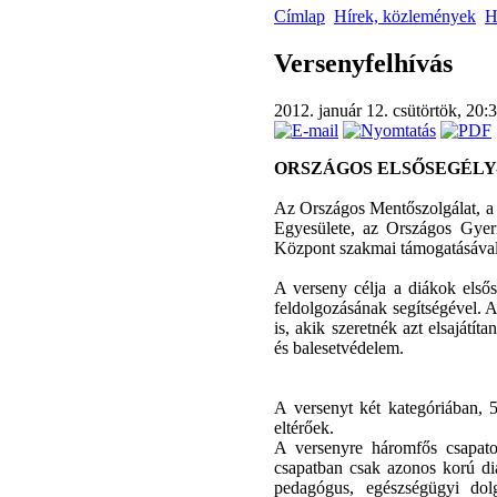
Címlap
Hírek, közlemények
H
Versenyfelhívás
2012. január 12. csütörtök, 20:
ORSZÁGOS ELSŐSEGÉLY-
Az Országos Mentőszolgálat, a
Egyesülete, az Országos Gyerm
Központ szakmai támogatásával 
A verseny célja a diákok elsős
feldolgozásának segítségével. 
is, akik szeretnék azt elsajátí
és balesetvédelem.
A versenyt két kategóriában, 5
eltérőek.
A versenyre háromfős csapatok
csapatban csak azonos korú diá
pedagógus, egészségügyi dolg