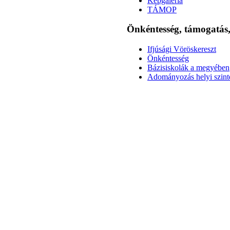
Képgaléria
TÁMOP
Önkéntesség, támogatá
Ifjúsági Vöröskereszt
Önkéntesség
Bázisiskolák a megyében
Adományozás helyi szint