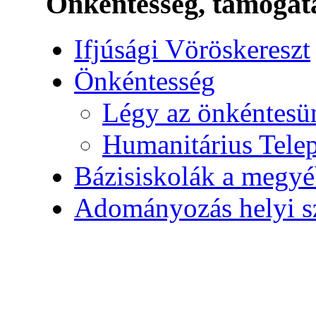
Önkéntesség, támogat
Ifjúsági Vöröskereszt
Önkéntesség
Légy az önkéntesü
Humanitárius Telep
Bázisiskolák a megy
Adományozás helyi s