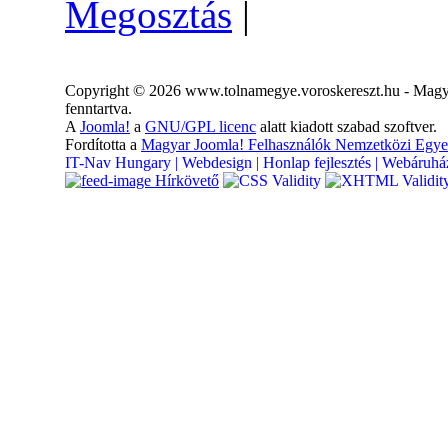
Megosztás
|
Copyright © 2026 www.tolnamegye.voroskereszt.hu - Magya
fenntartva.
A
Joomla!
a
GNU/GPL licenc
alatt kiadott szabad szoftver.
Fordította a
Magyar Joomla! Felhasználók Nemzetközi Egye
IT-Nav Hungary | Webdesign | Honlap fejlesztés | Webáruház
Hírkövető